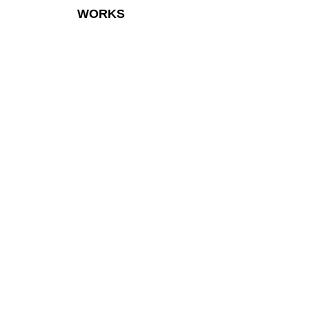
WORKS
L'ORA DEL LUPO
LA DANZA DELLE OMBRE
LA NOTTE
NATURE MORTE II
NOTTURNO
NATURE MORTE
L'ATELIER DU PEINTRE
INFINITO
FACING THE MIRROR